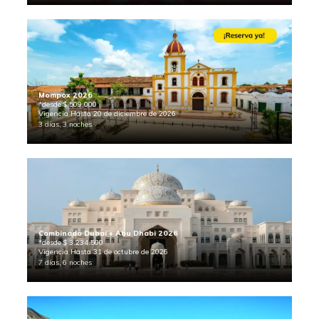
Mompox 2026
*desde $ 509.000
Vigencia Hasta 20 de diciembre de 2026
3 días, 3 noches
Combinado Dubai + Abu Dhabi 2026
*desde $ 3.234.500
Vigencia Hasta 31 de octubre de 2026
7 días, 6 noches