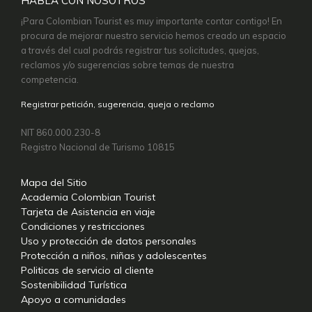
HABLA CON NOSOTROS
¡Para Colombian Tourist es muy importante contar contigo! En
procura de mejorar nuestro servicio hemos creado un espacio
a través del cual podrás registrar tus solicitudes, quejas,
reclamos y/o sugerencias sobre temas de nuestra
competencia.
Registrar petición, sugerencia, queja o reclamo
NIT 860.000.230-8
Registro Nacional de Turismo 10815
Mapa del Sitio
Academia Colombian Tourist
Tarjeta de Asistencia en viaje
Condiciones y restricciones
Uso y protección de datos personales
Protección a niños, niñas y adolescentes
Politicas de servicio al cliente
Sostenibilidad Turística
Apoyo a comunidades