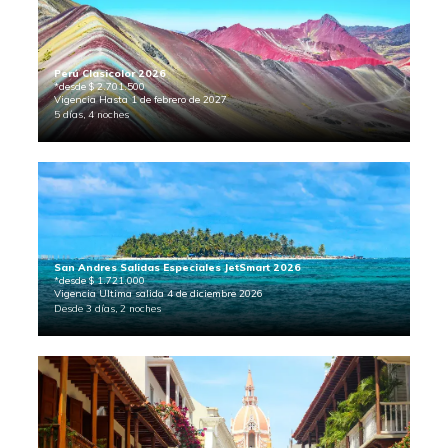
Perú Clasicolor 2026
*desde $ 2.701.500
Vigencia Hasta 1 de febrero de 2027
5 días, 4 noches
San Andres Salidas Especiales JetSmart 2026
*desde $ 1.721.000
Vigencia Ultima salida 4 de diciembre 2026
Desde 3 días, 2 noches