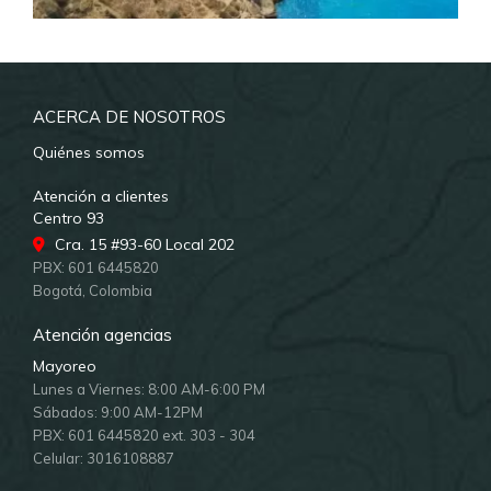
ACERCA DE NOSOTROS
Quiénes somos
Atención a clientes
Centro 93
Cra. 15 #93-60 Local 202
PBX: 601 6445820
Bogotá, Colombia
Atención agencias
Mayoreo
Lunes a Viernes: 8:00 AM-6:00 PM
Sábados: 9:00 AM-12PM
PBX: 601 6445820 ext. 303 - 304
Celular: 3016108887